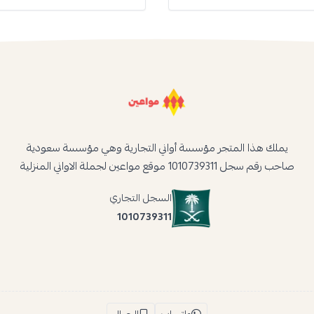
يملك هذا المتجر مؤسسة أواني التجارية وهي مؤسسة سعودية
صاحب رقم سجل 1010739311 موقع مواعين لجملة الاواني المنزلية
السجل التجاري
1010739311
واتساب
الجوال