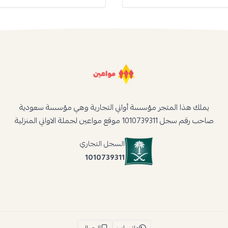
يملك هذا المتجر مؤسسة أواني التجارية وهي مؤسسة سعودية
صاحب رقم سجل 1010739311 موقع مواعين لجملة الاواني المنزلية
السجل التجاري
1010739311
واتساب
الجوال