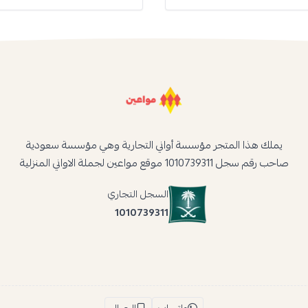
يملك هذا المتجر مؤسسة أواني التجارية وهي مؤسسة سعودية
صاحب رقم سجل 1010739311 موقع مواعين لجملة الاواني المنزلية
السجل التجاري
1010739311
واتساب
الجوال