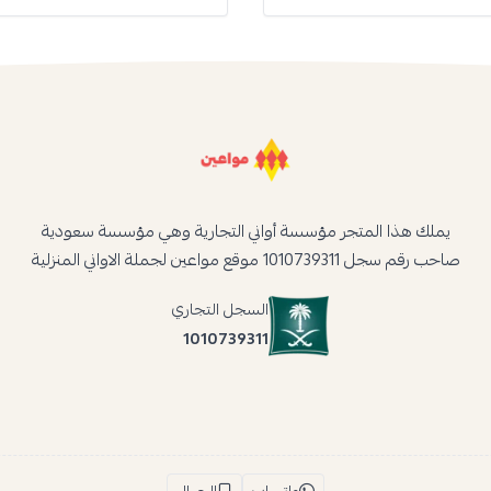
يملك هذا المتجر مؤسسة أواني التجارية وهي مؤسسة سعودية
صاحب رقم سجل 1010739311 موقع مواعين لجملة الاواني المنزلية
السجل التجاري
1010739311
واتساب
الجوال