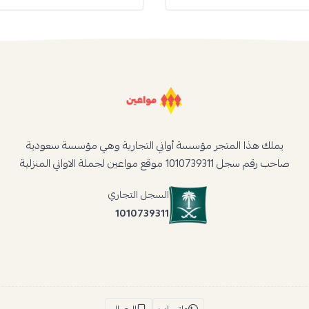
يملك هذا المتجر مؤسسة أواني التجارية وهي مؤسسة سعودية
صاحب رقم سجل 1010739311 موقع مواعين لجملة الاواني المنزلية
السجل التجاري
1010739311
واتساب
الجوال