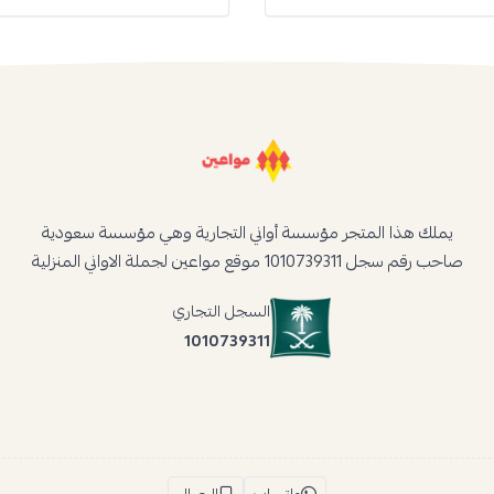
يملك هذا المتجر مؤسسة أواني التجارية وهي مؤسسة سعودية
صاحب رقم سجل 1010739311 موقع مواعين لجملة الاواني المنزلية
السجل التجاري
1010739311
واتساب
الجوال